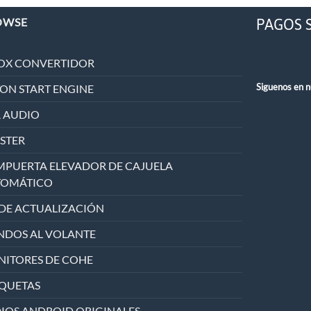
PAGOS 
OWSE
OX CONVERTIDOR
Siguenos en n
ON START ENGINE
 AUDIO
STER
PUERTA ELEVADOR DE CAJUELA
TOMÁTICO
 DE ACTUALIZACIÓN
DOS AL VOLANTE
ITORES DE COHE
QUETAS
IOS ANDROID ORIGINALES