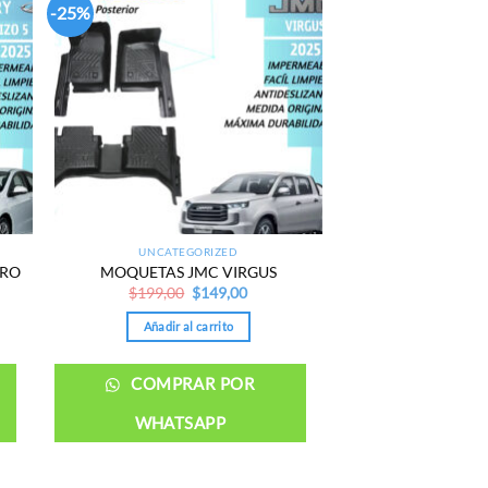
-25%
 to
Add to
list
wishlist
UNCATEGORIZED
PRO
MOQUETAS JMC VIRGUS
nt
Original
Current
$
199,00
$
149,00
price
price
was:
is:
Añadir al carrito
00.
$199,00.
$149,00.
COMPRAR POR
WHATSAPP