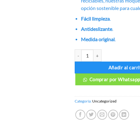
reciclables, nuestras moqu
opción sostenible para cual
Fácil limpieza
.
Antideslizante
.
Medida original
.
MOQUETAS BYD YUAN PLUS can
Añadir al carri
Comprar por Whatsap
Categoría:
Uncategorized