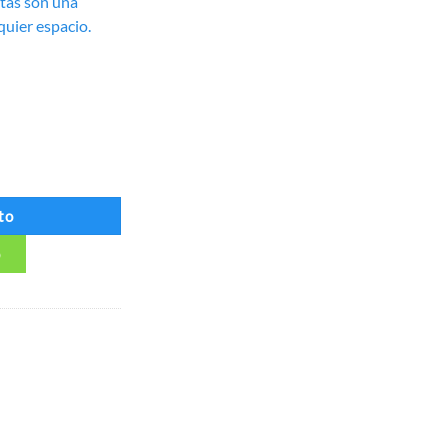
etas son una
quier espacio.
tidad
to
p