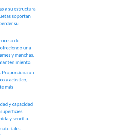
ias a su estructura
quetas soportan
 perder su
proceso de
, ofreciendo una
rrames y manchas,
y mantenimiento.
: Proporciona un
co y acústico,
te más
lidad y capacidad
 superficies
ida y sencilla.
materiales