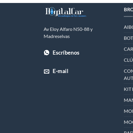
BR
AIB
Av Eloy Alfaro N50-88 y
Madreselvas
BOT
CAR
Escríbenos
CLÚ
E-mail
COM
AU
KIT
MAN
MON
MO
RAD