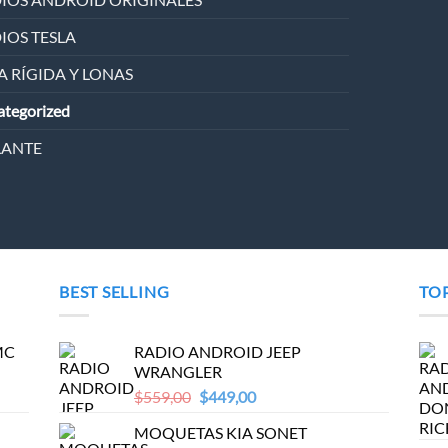
IOS TESLA
A RÍGIDA Y LONAS
tegorized
LANTE
BEST SELLING
TO
MC
RADIO ANDROID JEEP
WRANGLER
Original
Current
$
559,00
$
449,00
price
price
MOQUETAS KIA SONET
was:
is: