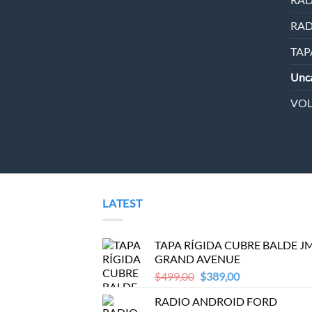
RAD
TAP
Unca
VO
LATEST
TAPA RÍGIDA CUBRE BALDE J
GRAND AVENUE
Original
Current
$
499,00
$
389,00
price
price
RADIO ANDROID FORD
was:
is: