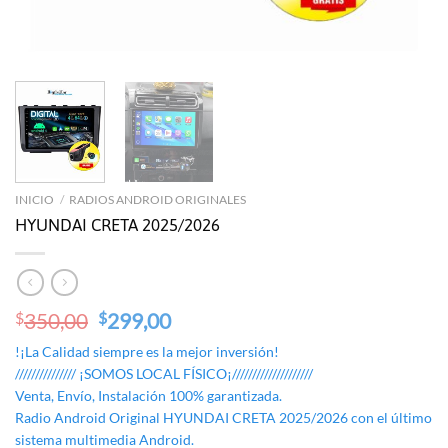
INICIO
/
RADIOS ANDROID ORIGINALES
HYUNDAI CRETA 2025/2026
Original
Current
350,00
299,00
$
$
price
price
!¡La Calidad siempre es la mejor inversión!
was:
is:
/////////////// ¡SOMOS LOCAL FÍSICO¡////////////////////
$350,00.
$299,00.
Venta, Envío, Instalación 100% garantizada.
Radio Android Original HYUNDAI CRETA 2025/2026 con el último
sistema multimedia Android.