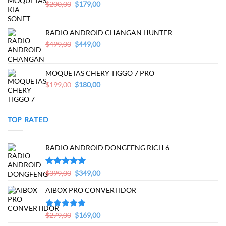
Original
Current
$
200,00
$
179,00
price
price
was:
is:
$200,00.
$179,00.
RADIO ANDROID CHANGAN HUNTER
Original
Current
$
499,00
$
449,00
price
price
was:
is:
$499,00.
$449,00.
MOQUETAS CHERY TIGGO 7 PRO
Original
Current
$
199,00
$
180,00
price
price
was:
is:
$199,00.
$180,00.
TOP RATED
RADIO ANDROID DONGFENG RICH 6
Original
Current
Valorado en
$
399,00
$
349,00
5.00
de 5
price
price
AIBOX PRO CONVERTIDOR
was:
is:
$399,00.
$349,00.
Original
Current
Valorado en
$
279,00
$
169,00
5.00
de 5
price
price