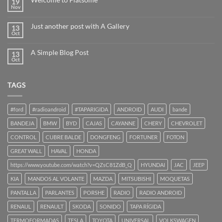
19
Nov
Just another post with A Gallery
13
Oct
A Simple Blog Post
13
Oct
TAGS
#ford
#radioandroid
#TAPARIGIDA
ANDROID
AUDI
bande
BANDEJA
BMW
BYD
CAJAS
CAYANNE
CHERY
CHEVROLET
CONTROL
CUBRE BALDE
DONGFENG
FORTUNER
FOTON
GREAT WALL
HAVAL
HONDA
https://www.youtube.com/watch?v=QZsC81ZdB_Q
HYUNDAI
JAC
JEEP
KIA
MANDOS AL VOLANTE
MAZDA
MITSUBISHI
MOQUETAS
PANTALLA
PARLANTES
PORSHE
RADIO
RADIO ANDROID
RENAUL
RENAULT
SKODA
SONIDO
TAPA RÍGIDA
TERMOFORMADAS
TESLA
TOYOTA
UNIVERSAL
VOLKSWAGEN