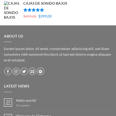
CAJAS DE SONIDO BAJOS
was:
is:
$279,00.
$169,00.
Original
Current
Valorado en
$
499,00
$
399,00
5.00
de 5
price
price
was:
is:
$499,00.
$399,00.
ABOUT US
Lorem ipsum dolor sit amet, consectetuer adipiscing elit, sed diam
nonummy nibh euismod tincidunt ut laoreet dolore magna aliquam
erat volutpat.
LATEST NEWS
Hello world!
13
Nov
1
Comment
Welcome to Flatsome