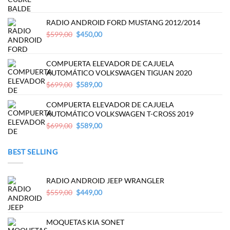
price
price
was:
is:
$499,00.
$389,00.
RADIO ANDROID FORD MUSTANG 2012/2014
Original
Current
$
599,00
$
450,00
price
price
was:
is:
$599,00.
$450,00.
COMPUERTA ELEVADOR DE CAJUELA
AUTOMÁTICO VOLKSWAGEN TIGUAN 2020
Original
Current
$
699,00
$
589,00
price
price
was:
is:
COMPUERTA ELEVADOR DE CAJUELA
$699,00.
$589,00.
AUTOMÁTICO VOLKSWAGEN T-CROSS 2019
Original
Current
$
699,00
$
589,00
price
price
was:
is:
BEST SELLING
$699,00.
$589,00.
RADIO ANDROID JEEP WRANGLER
Original
Current
$
559,00
$
449,00
price
price
was:
is:
$559,00.
$449,00.
MOQUETAS KIA SONET