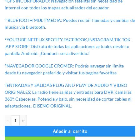
°GPS INCORPORADO: Navegacion satelital sin necesidad de
internet con todos los mapas actualizados del ecuador.
° BLUETOOTH MULTIMEDIA: Puedes recibir llamadas y cambiar de
música vía bluetooth.
°YOUTUBE,NETFLIX,SPOTIFY,FACEBOOK,INSTAGRAM,TIK TOK
,APP STORE: Disfruta de todas las aplicaciones actuales desde tu
pantalla Android, ¡Conducir sera divertido.!
°NAVEGADOR GOOGLE CROMER: Podrás navegar sin límite
desde tu navegador preferido y visitar tus pagina favoritas.
°ENTRADAS Y SALIDAS PLUG AND PLAY DE AUDIO Y VIDEO
ORIGINALES: La radio tiene salidas y entradas para DVR ,cámaras
360°, Cabeceras, Potencia y bajo, sin necesidad de cortar cables ni
adaptaciones.. DISEÑO ORIGINAL.
HYUNDAI CRETA 2025/2026 cantidad
Añadir al carrito