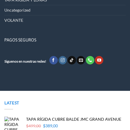
Uncategorized
VOLANTE
PAGOS SEGUROS
Siguenos en nuestras redes!
LATEST
TAPA RÍGIDA CUBRE BALDE JMC GRAND AVENUE
Original
Current
$
499,00
$
389,00