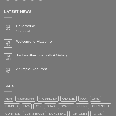
LATEST NEWS
Hello world!
13
Nov
1
Comment
Welcome to Flatsome
19
Nov
Just another post with A Gallery
13
Oct
A Simple Blog Post
13
Oct
TAGS
#ford
#radioandroid
#TAPARIGIDA
ANDROID
AUDI
bande
BANDEJA
BMW
BYD
CAJAS
CAYANNE
CHERY
CHEVROLET
CONTROL
CUBRE BALDE
DONGFENG
FORTUNER
FOTON