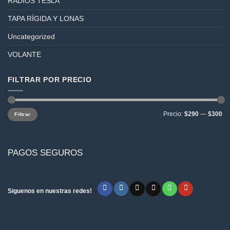
RADIOS TESLA
TAPA RÍGIDA Y LONAS
Uncategorized
VOLANTE
FILTRAR POR PRECIO
Precio
Precio
Precio:
$290
—
$300
Filtrar
mínimo
máximo
PAGOS SEGUROS
Siguenos en nuestras redes!