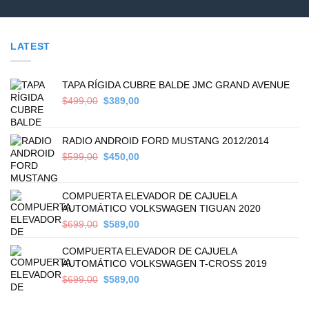
LATEST
TAPA RÍGIDA CUBRE BALDE JMC GRAND AVENUE
Original
Current
$
499,00
$
389,00
price
price
was:
is:
$499,00.
$389,00.
RADIO ANDROID FORD MUSTANG 2012/2014
Original
Current
$
599,00
$
450,00
price
price
was:
is:
$599,00.
$450,00.
COMPUERTA ELEVADOR DE CAJUELA
AUTOMÁTICO VOLKSWAGEN TIGUAN 2020
Original
Current
$
699,00
$
589,00
price
price
was:
is:
COMPUERTA ELEVADOR DE CAJUELA
$699,00.
$589,00.
AUTOMÁTICO VOLKSWAGEN T-CROSS 2019
Original
Current
$
699,00
$
589,00
price
price
was:
is: