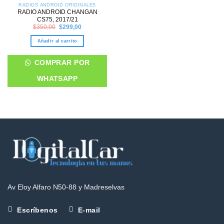
RADIOS ANDROID ORIGINALES
RADIO ANDROID CHANGAN
CS75, 2017/21
Original
Current
$
350,00
$
299,00
price
price
was:
is:
Añadir al carrito
$350,00.
$299,00.
COMPRAR POR
WHATSAPP
Av Eloy Alfaro N50-88 y Madreselvas
Escríbenos
E-mail