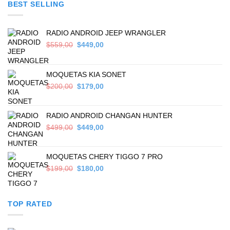
BEST SELLING
$699,00.
$589,00.
RADIO ANDROID JEEP WRANGLER
Original
Current
$
559,00
$
449,00
price
price
was:
is:
$559,00.
$449,00.
MOQUETAS KIA SONET
Original
Current
$
200,00
$
179,00
price
price
was:
is:
$200,00.
$179,00.
RADIO ANDROID CHANGAN HUNTER
Original
Current
$
499,00
$
449,00
price
price
was:
is:
$499,00.
$449,00.
MOQUETAS CHERY TIGGO 7 PRO
Original
Current
$
199,00
$
180,00
price
price
was:
is:
$199,00.
$180,00.
TOP RATED