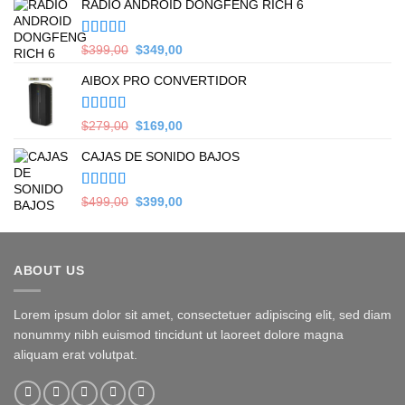
RADIO ANDROID DONGFENG RICH 6
Valorado en
Original
Current
$
399,00
$
349,00
5.00
de 5
price
price
AIBOX PRO CONVERTIDOR
was:
is:
$399,00.
$349,00.
Valorado en
Original
Current
$
279,00
$
169,00
5.00
de 5
price
price
CAJAS DE SONIDO BAJOS
was:
is:
$279,00.
$169,00.
Valorado en
Original
Current
$
499,00
$
399,00
5.00
de 5
price
price
was:
is:
$499,00.
$399,00.
ABOUT US
Lorem ipsum dolor sit amet, consectetuer adipiscing elit, sed diam
nonummy nibh euismod tincidunt ut laoreet dolore magna
aliquam erat volutpat.