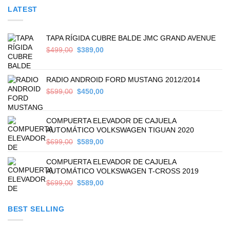
LATEST
TAPA RÍGIDA CUBRE BALDE JMC GRAND AVENUE
Original
Current
$
499,00
$
389,00
price
price
was:
is:
$499,00.
$389,00.
RADIO ANDROID FORD MUSTANG 2012/2014
Original
Current
$
599,00
$
450,00
price
price
was:
is:
$599,00.
$450,00.
COMPUERTA ELEVADOR DE CAJUELA
AUTOMÁTICO VOLKSWAGEN TIGUAN 2020
Original
Current
$
699,00
$
589,00
price
price
was:
is:
COMPUERTA ELEVADOR DE CAJUELA
$699,00.
$589,00.
AUTOMÁTICO VOLKSWAGEN T-CROSS 2019
Original
Current
$
699,00
$
589,00
price
price
was:
is:
BEST SELLING
$699,00.
$589,00.