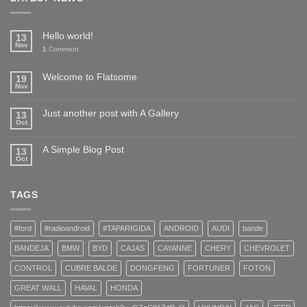
Hello world!
13
Nov
1
Comment
Welcome to Flatsome
19
Nov
Just another post with A Gallery
13
Oct
A Simple Blog Post
13
Oct
TAGS
#ford
#radioandroid
#TAPARIGIDA
ANDROID
AUDI
bande
BANDEJA
BMW
BYD
CAJAS
CAYANNE
CHERY
CHEVROLET
CONTROL
CUBRE BALDE
DONGFENG
FORTUNER
FOTON
GREAT WALL
HAVAL
HONDA