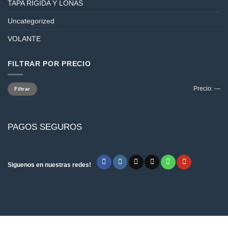
TAPA RÍGIDA Y LONAS
Uncategorized
VOLANTE
FILTRAR POR PRECIO
Precio
Precio
Precio:
—
Filtrar
mínimo
máximo
PAGOS SEGUROS
Siguenos en nuestras redes!