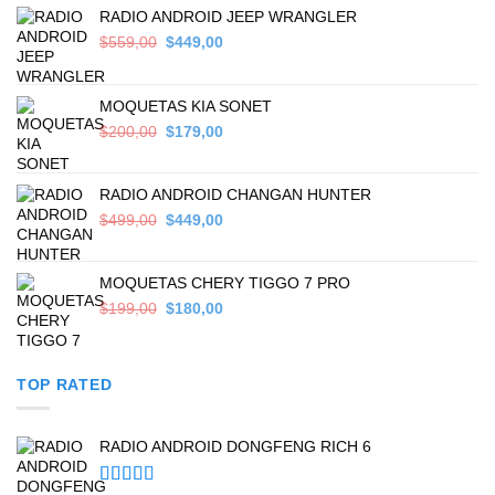
RADIO ANDROID JEEP WRANGLER
Original
Current
$
559,00
$
449,00
price
price
was:
is:
$559,00.
$449,00.
MOQUETAS KIA SONET
Original
Current
$
200,00
$
179,00
price
price
was:
is:
$200,00.
$179,00.
RADIO ANDROID CHANGAN HUNTER
Original
Current
$
499,00
$
449,00
price
price
was:
is:
$499,00.
$449,00.
MOQUETAS CHERY TIGGO 7 PRO
Original
Current
$
199,00
$
180,00
price
price
was:
is:
$199,00.
$180,00.
TOP RATED
RADIO ANDROID DONGFENG RICH 6