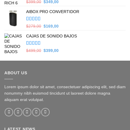
Valorado en
Original
Current
$
399,00
$
349,00
5.00
de 5
price
price
AIBOX PRO CONVERTIDOR
was:
is:
$399,00.
$349,00.
Valorado en
Original
Current
$
279,00
$
169,00
5.00
de 5
price
price
CAJAS DE SONIDO BAJOS
was:
is:
$279,00.
$169,00.
Valorado en
Original
Current
$
499,00
$
399,00
5.00
de 5
price
price
was:
is:
$499,00.
$399,00.
ABOUT US
Lorem ipsum dolor sit amet, consectetuer adipiscing elit, sed diam
nonummy nibh euismod tincidunt ut laoreet dolore magna
aliquam erat volutpat.
LATEST NEWS